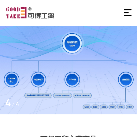
4
/
4