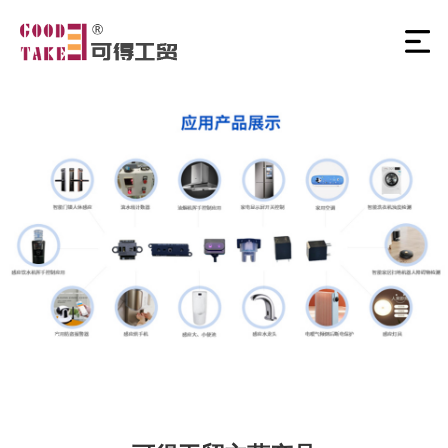
4
/
4