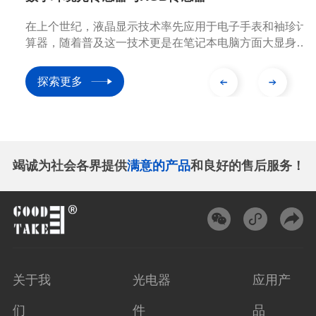
电子手表和袖珍计
当今世界，科学技术与经济发展变化日新
电脑方面大显身
力、雄心勃勃的企业家正带领着对美好生
器更是主导电视特
斗者，打造优秀的产品旨在改变世界。我
明。另外，PC
地感受到高科技给我们生活带来的体验和
探索更多
器等消费性产品，
处在信息时代的今天，经济社会各领域都
/AR体验设备等
方向发展，这使我们的工作和生活更加便
液晶显示技术已出
竭诚为社会各界提供
满意的产品
和良好的售后服务！
关于我
光电器
应用产
们
件
品