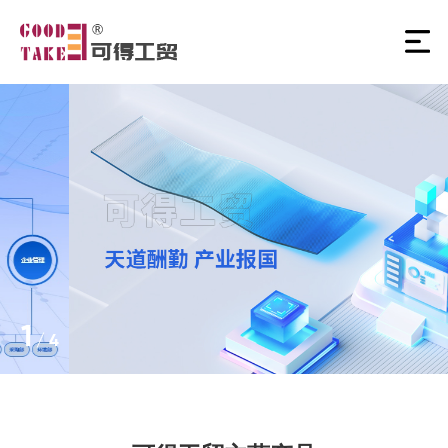
1
/
4