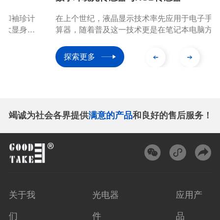
在上个世纪，液晶显示技术率先应用于电子手表和袖珍计
算器，随着普及这一技术更是在笔记本电脑方面大显身
手。而如今在新世纪新时代，液晶显示器更是主导电视特
别是智能电视、8K电视的出现，前景光明。另外，PC
探索更多
机、平板电脑、智能手机、智能家居电器等消费性产品，
以及智能手表、运动手环、3D眼镜、VR/AR体验设备等
穿戴产品不断丰富我们的工作与生活，液晶显示技术已出
现在高科技或黑科技的C位。
竭诚为社会各界提供
满意的产品
和良好的售后服务！
关于我
光电器
应用产
们
件
品