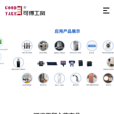
3
/
4